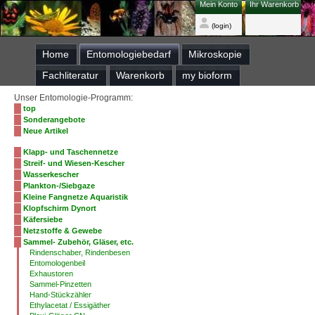
Mein Konto
Ihr Warenkorb
(login)
Home
Entomologiebedarf
Mikroskopie
Fachliteratur
Warenkorb
my bioform
Unser Entomologie-Programm:
top
Sonderangebote
Neue Artikel
Klapp- und Taschennetze
Streif- und Wiesen-Kescher
Wasserkescher
Plankton-/Siebgaze
Kleine Fangnetze Aquaristik
Klopfschirm Dynort
Käfersiebe
Netzstoffe & Gewebe
Sammel- Zubehör, Gläser, etc.
Rindenschaber, Rindenbesen
Entomologenbeil
Exhaustoren
Sammel-Pinzetten
Hand-Stückzähler
Ethylacetat / Essigäther