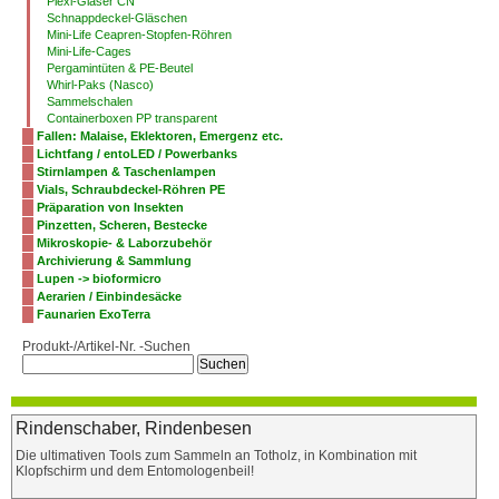
Plexi-Gläser CN
Schnappdeckel-Gläschen
Mini-Life Ceapren-Stopfen-Röhren
Mini-Life-Cages
Pergamintüten & PE-Beutel
Whirl-Paks (Nasco)
Sammelschalen
Containerboxen PP transparent
Fallen: Malaise, Eklektoren, Emergenz etc.
Lichtfang / entoLED / Powerbanks
Stirnlampen & Taschenlampen
Vials, Schraubdeckel-Röhren PE
Präparation von Insekten
Pinzetten, Scheren, Bestecke
Mikroskopie- & Laborzubehör
Archivierung & Sammlung
Lupen -> bioformicro
Aerarien / Einbindesäcke
Faunarien ExoTerra
Produkt-/Artikel-Nr. -Suchen
Rindenschaber, Rindenbesen
Die ultimativen Tools zum Sammeln an Totholz, in Kombination mit
Klopfschirm und dem Entomologenbeil!