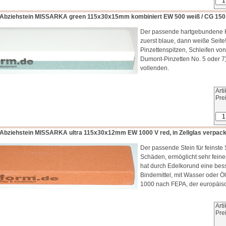
 / Abziehstein MISSARKA green 115x30x15mm kombiniert EW 500 weiß / CG 150 V 
Der passende hartgebundene K
zuerst blaue, dann weiße Seite!
Pinzettenspitzen, Schleifen von
Dumont-Pinzetten No. 5 oder 7
vollenden.
Art
Pre
 / Abziehstein MISSARKA ultra 115x30x12mm EW 1000 V red, in Zellglas verpack
Der passende Stein für feinste 
Schäden, ermöglicht sehr feinen
hat durch Edelkorund eine bess
Bindemittel, mit Wasser oder 
1000 nach FEPA, der europäis
Art
Pre