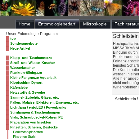
Home
Entomologiebedarf
Mikroskopie
Fachliteratu
Unser Entomologie-Programm:
Schleifstein
top
Sonderangebote
Hochqualitative
MISSARKA® Abzi
Neue Artikel
Bindung durch e
Edelkorundes is
Klapp- und Taschennetze
Feinabziehstei
Streif- und Wiesen-Kescher
feinstes Schärf
Wasserkescher
Die Kombinatio
Plankton-/Siebgaze
werden in eine
Kleine Fangnetze Aquaristik
Alle hier ange
Klopfschirm Dynort
nicht mehr mögl
Wir empfehlen 
Käfersiebe
Netzstoffe & Gewebe
Sammel- Zubehör, Gläser, etc.
Schleifstein
Fallen: Malaise, Eklektoren, Emergenz etc.
Lichtfang / entoLED / Powerbanks
Stirnlampen & Taschenlampen
Vials, Schraubdeckel-Röhren PE
Präparation von Insekten
Pinzetten, Scheren, Bestecke
Federstahlpinzetten
Pinzetten Stahl