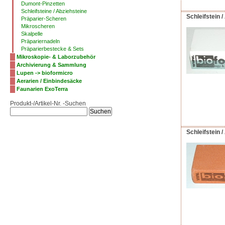
Dumont-Pinzetten
Schleifsteine / Abziehsteine
Schleifstein
Präparier-Scheren
Mikroscheren
Skalpelle
Präpariernadeln
Präparierbestecke & Sets
Mikroskopie- & Laborzubehör
Archivierung & Sammlung
Lupen -> bioformicro
Aerarien / Einbindesäcke
Faunarien ExoTerra
Produkt-/Artikel-Nr. -Suchen
Schleifstein