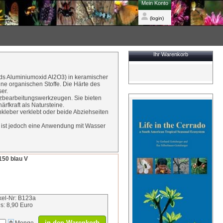
Mein Konto
(login)
Ihr Warenkorb
s Aluminiumoxid Al2O3) in keramischer
ine organischen Stoffe. Die Härte des
er.
zbearbeitungswerkzeugen. Sie bieten
ärfkraft als Natursteine.
leber verklebt oder beide Abziehseiten
 ist jedoch eine Anwendung mit Wasser
150 blau V
ikel-Nr: B123a
is: 8,90 Euro
in den Warenkorb