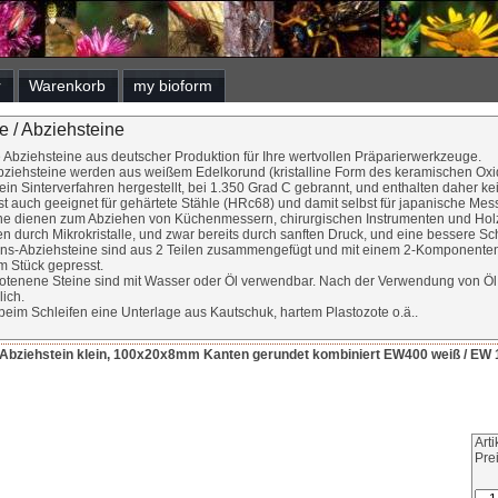
r
Warenkorb
my bioform
e / Abziehsteine
 Abziehsteine aus deutscher Produktion für Ihre wertvollen Präparierwerkzeuge.
ehsteine werden aus weißem Edelkorund (kristalline Form des keramischen Oxid
in Sinterverfahren hergestellt, bei 1.350 Grad C gebrannt, und enthalten daher ke
t auch geeignet für gehärtete Stähle (HRc68) und damit selbst für japanische Mess
ne dienen zum Abziehen von Küchenmessern, chirurgischen Instrumenten und Hol
en durch Mikrokristalle, und zwar bereits durch sanften Druck, und eine bessere Sch
ns-Abziehsteine sind aus 2 Teilen zusammengefügt und mit einem 2-Komponentenk
m Stück gepresst.
botenene Steine sind mit Wasser oder Öl verwendbar. Nach der Verwendung von Öl
ich.
beim Schleifen eine Unterlage aus Kautschuk, hartem Plastozote o.ä..
 / Abziehstein klein, 100x20x8mm Kanten gerundet kombiniert EW400 weiß / EW 
Art
Pre