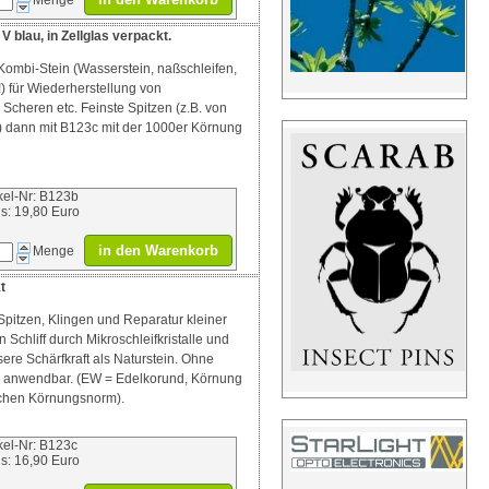
Menge
blau, in Zellglas verpackt.
ombi-Stein (Wasserstein, naßschleifen,
) für Wiederherstellung von
 Scheren etc. Feinste Spitzen (z.B. von
) dann mit B123c mit der 1000er Körnung
ikel-Nr: B123b
is: 19,80 Euro
in den Warenkorb
Menge
t
Spitzen, Klingen und Reparatur kleiner
 Schliff durch Mikroschleifkristalle und
ere Schärfkraft als Naturstein. Ohne
Öl anwendbar. (EW = Edelkorund, Körnung
chen Körnungsnorm).
ikel-Nr: B123c
is: 16,90 Euro