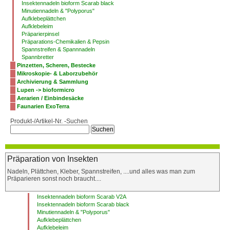
Insektennadeln bioform Scarab black
Minutiennadeln & "Polyporus"
Aufklebeplättchen
Aufklebeleim
Präparierpinsel
Präparations-Chemikalien & Pepsin
Spannstreifen & Spannnadeln
Spannbretter
Pinzetten, Scheren, Bestecke
Mikroskopie- & Laborzubehör
Archivierung & Sammlung
Lupen -> bioformicro
Aerarien / Einbindesäcke
Faunarien ExoTerra
Produkt-/Artikel-Nr. -Suchen
Präparation von Insekten
Nadeln, Plättchen, Kleber, Spannstreifen, ....und alles was man zum
Präparieren sonst noch braucht....
Insektennadeln bioform Scarab V2A
Insektennadeln bioform Scarab black
Minutiennadeln & "Polyporus"
Aufklebeplättchen
Aufklebeleim