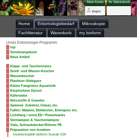
Mein Konto
Ihr Warenkorb
(login)
Home
Entomologiebedarf
Mikroskopie
Fachliteratur
Warenkorb
my bioform
Unser Entomologie-Programm:
top
Sonderangebote
Neue Artikel
Klapp- und Taschennetze
Streif- und Wiesen-Kescher
Wasserkescher
Plankton-/Siebgaze
Kleine Fangnetze Aquaristik
Klopfschirm Dynort
Käfersiebe
Netzstoffe & Gewebe
Sammel- Zubehör, Gläser, etc.
Fallen: Malaise, Eklektoren, Emergenz etc.
Lichtfang / entoLED / Powerbanks
Stirnlampen & Taschenlampen
Vials, Schraubdeckel-Röhren PE
Präparation von Insekten
Insektennadeln bioform Scarab V2A