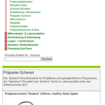
Federstahlpinzetten
Pinzetten Stahl
Dumont-Pinzetten
Schleifsteine / Abziehsteine
Präparier-Scheren
Mikroscheren
Skalpelle
Präpariernadeln
Präparierbestecke & Sets
Mikroskopie- & Laborzubehör
Archivierung & Sammlung
Lupen -> bioformicro
Aerarien / Einbindesäcke
Faunarien ExoTerra
Produkt-/Artikel-Nr. -Suchen
Präparier-Scheren
Die 'Student'-Grundmodelle für Praktikum und gelegentliches Präparieren,
die "stainless"-Pinzetten der 'bioform'-Serie in Laborqualität unter der
Artikelnummer B37.
Präparierschere 'Student' 100mm, rostfrei, feine Spitze