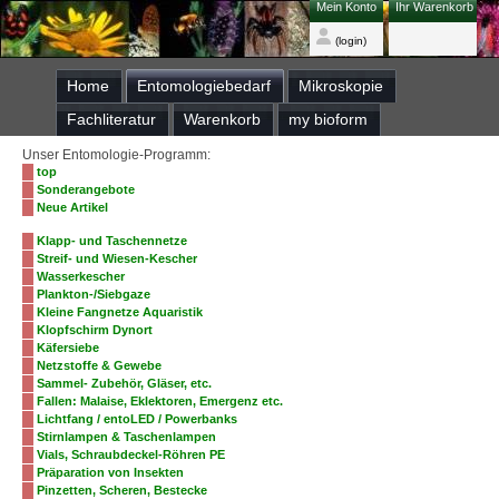
Mein Konto
Ihr Warenkorb
(login)
Home
Entomologiebedarf
Mikroskopie
Fachliteratur
Warenkorb
my bioform
Unser Entomologie-Programm:
top
Sonderangebote
Neue Artikel
Klapp- und Taschennetze
Streif- und Wiesen-Kescher
Wasserkescher
Plankton-/Siebgaze
Kleine Fangnetze Aquaristik
Klopfschirm Dynort
Käfersiebe
Netzstoffe & Gewebe
Sammel- Zubehör, Gläser, etc.
Fallen: Malaise, Eklektoren, Emergenz etc.
Lichtfang / entoLED / Powerbanks
Stirnlampen & Taschenlampen
Vials, Schraubdeckel-Röhren PE
Präparation von Insekten
Pinzetten, Scheren, Bestecke